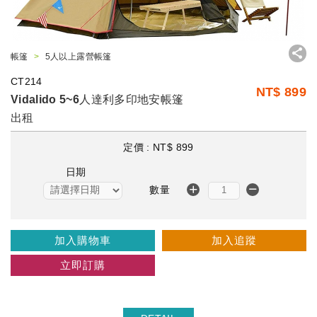
帳篷
5人以上露營帳篷
CT214
NT$
899
Vidalido 5~6人達利多印地安帳篷
出租
定價 :
NT$
899
日期
數量
加入購物車
加入追蹤
立即訂購