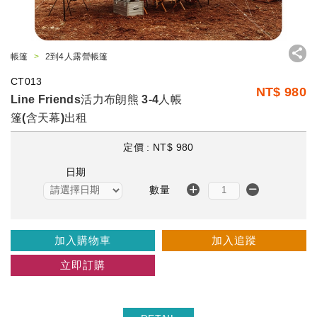
帳篷
2到4人露營帳篷
CT013
NT$
980
Line Friends活力布朗熊 3-4人帳
篷(含天幕)出租
定價 :
NT$
980
日期
數量
加入購物車
加入追蹤
立即訂購