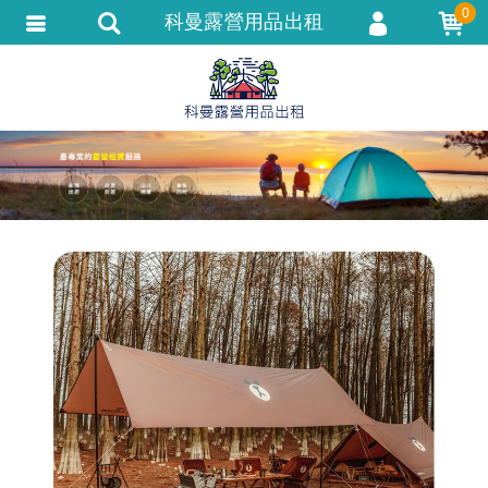
0
科曼露營用品出租
會員登入
會員註冊
忘記密碼
訂單查詢
追蹤清單
匯款通知