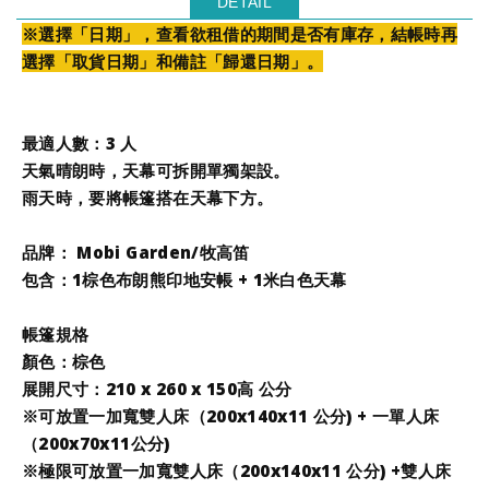
DETAIL
※選擇「日期」，查看欲租借的期間是否有庫存，結帳時再
選擇「取貨日期」和備註「歸還日期」。
最適人數：3 人
天氣晴朗時，天幕可拆開單獨架設。
雨天時，要將帳篷搭在天幕下方。
品牌
：
Mobi Garden/牧高笛
包含：1棕色布朗熊印地安帳 + 1米白色天幕
帳篷規格
顏色：棕色
展開尺寸：210 x 260 x 150高 公分
※可放置一加寬雙人床（200x140x11 公分) +
一
單人床
（200x70x11
公分
)
※極限可放置一加寬雙人床（200x140x11 公分) +雙
人床